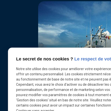
Les navires Cousteau
Le secret de nos cookies ?
Le respect de vot
Cousteau était plus qu'un simple explorateu
besoin pour réaliser ses projets d’explorat
Notre site utilise des cookies pour améliorer votre expérienc
offrir un contenu personnalisé. Les cookies strictement néce
Lire la suite
au fonctionnement de base de notre site et ne peuvent pas ê
Cependant, vous avez le choix d'activer ou de désactiver les 
personnalisation, de performance et de marketing selon vos
pouvez modifier vos paramètres de cookies à tout moment en 
'Gestion des cookies' situé en bas de notre site. Veuillez note
certains cookies peut avoir un impact sur certaines fonctionna
Continuer sans accepter