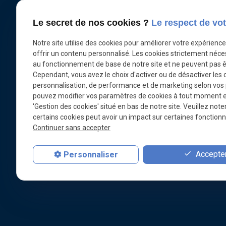
rejoignant en tant que technicien l’équipe de
Lire la suite
l’Office Français de Recherches Sous-marines
Le secret de nos cookies ?
Le respect de vot
(OFRS) à Marseille. A cette époque l’OFRS
Notre site utilise des cookies pour améliorer votre expérienc
travaille à la conception de la soucoupe
«
offrir un contenu personnalisé. Les cookies strictement néce
plongeante SP350 Denise. Lorsque Jacques-
1
au fonctionnement de base de notre site et ne peuvent pas ê
Yves Cousteau le rencontre pour la première fois
Cependant, vous avez le choix d'activer ou de désactiver les 
à l’OFRS, Clément consacre ses poses à la
personnalisation, de performance et de marketing selon vos
réparation d’une guitare. Artiste, technicien, doué
pouvez modifier vos paramètres de cookies à tout moment en 
de ses mains, créatif et imaginatif, tout à fait le
'Gestion des cookies' situé en bas de notre site. Veuillez note
genre de profil que Cousteau recherche. Il rejoint
certains cookies peut avoir un impact sur certaines fonctionna
Continuer sans accepter
le groupe de réflexion autour de Jean Mollard et
André Laban, et travaille notamment sur le bras
télescopique du mini sous-marin d’exploration.
Accepter
Personnaliser
Dans les années 60, il participe à la conception
et la construction de tous les grands projets de
Cousteau : les sous-marins SP1200 Deepstar,
SP3000 Cyana, les maisons sous la mer
Précontinent 1, 2, et 3. Il brevète aux côtés de
Jacques Morange un courantomètre très prisé