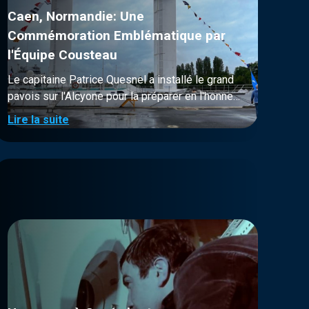
Caen, Normandie: Une
Commémoration Emblématique par
l'Équipe Cousteau
Le capitaine Patrice Quesnel a installé le grand
pavois sur l'Alcyone pour la préparer en l'honneur
du Débarquement du 6 juin 1944, également
Lire la suite
connu sous le nom de D-Day, qui a eu lieu sur les
côtes normandes. Ce jeudi 6 juin 2024 marque le
80e anniversaire de l'opération Overlord, une des
batailles les plus décisives de la Seconde
Guerre mondiale, où les forces alliées ont lancé
une offensive massive contre les positions
allemandes sur les plages de Normandie. Le
Débarquement du 6 juin 1944 marque le début
de la libération de l'Europe occupée par les
nazis. Les plages de Normandie ont vu des
milliers de soldats alliés débarquer, leur courage