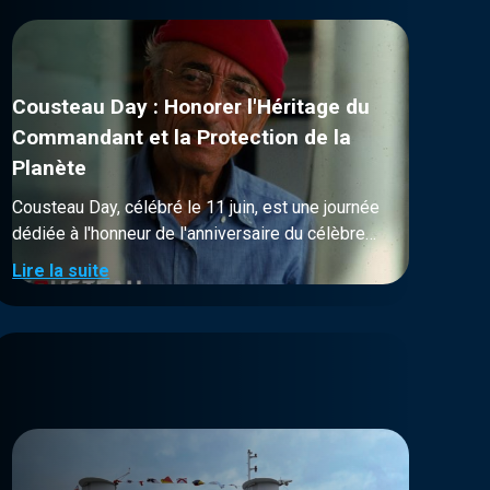
Cousteau Day : Honorer l'Héritage du
Commandant et la Protection de la
Planète
Cousteau Day, célébré le 11 juin, est une journée
dédiée à l'honneur de l'anniversaire du célèbre
explorateur océanographique et défenseur de
Lire la suite
l'environnement, le commandant Jacques-Yves
Cousteau. Cette journée est non seulement un
hommage à ses nombreuses contributions à
l'exploration sous-marine et à la sensibilisation
environnementale, mais elle est aussi une
occasion de reconnaître et de célébrer les
efforts des individus et des organisations qui
œuvrent pour protéger notre planète.