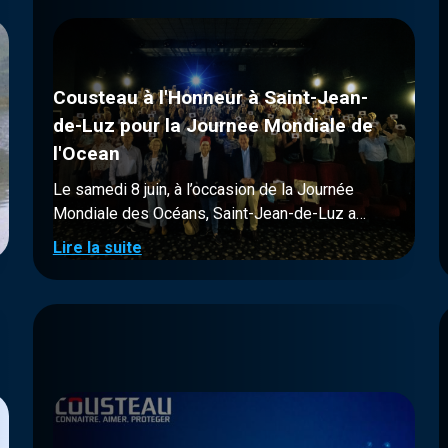
Cousteau à l'Honneur à Saint-Jean-
de-Luz pour la Journee Mondiale de
l'Ocean
Le samedi 8 juin, à l’occasion de la Journée
Mondiale des Océans, Saint-Jean-de-Luz a
célébré l'héritage du Commandant Jacques-Yves
Lire la suite
Cousteau avec une journée spéciale organisée
par l’association "Un Nouvel Élan pour Saint-
Jean-de-Luz” présidée par Monsieur Manuel de
Lara.