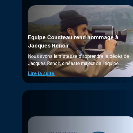
Equipe Cousteau rend hommage à
Jacques Renoir
Nous avons la tristesse d'apprendre le décès de
Jacques Renoir, cinéaste majeur de l'équipe
Cousteau, décédé le jeudi 7 novembre à Nice, à
Lire la suite
l’âge de 82 ans. Jacques Renoir est l’arrière-
petit-fils d’Auguste Renoir, le maître
impressionniste, le petit-fils de Pierre Renoir, le
comédien, le fils de Claude Renoir, le directeur
de la photographie de La Grande Vadrouille et
des Sorcières de Salem, et le neveu de Jean
Renoir, le réalisateur de Déjeuner sur l’Herbe,
French Cancan, La Bête Humaine. Comme il